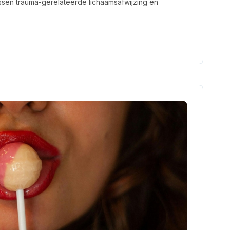
ussen trauma-gerelateerde lichaamsafwijzing en