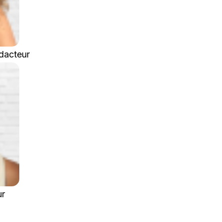
dacteur
ur