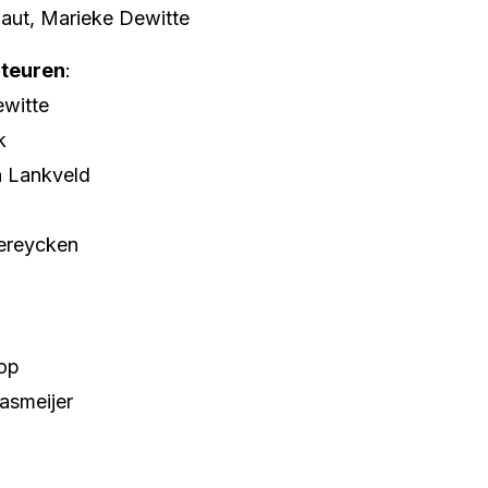
laut, Marieke Dewitte
teuren
:
ewitte
k
n Lankveld
dereycken
op
asmeijer