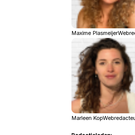
Maxime Plasmeijer
Webre
Marleen Kop
Webredacte