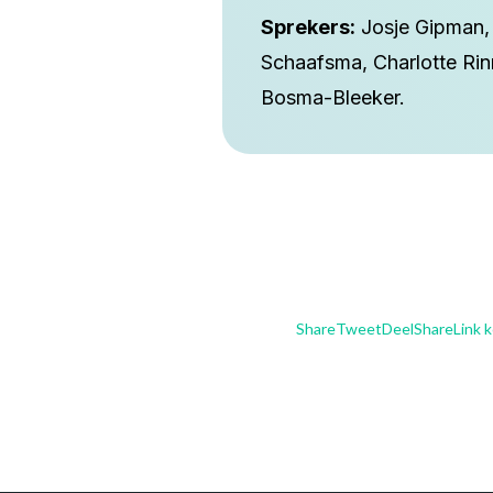
Sprekers:
Josje Gipman, 
Schaafsma, Charlotte Rin
Bosma-Bleeker.
Share
Tweet
Deel
Share
Link 