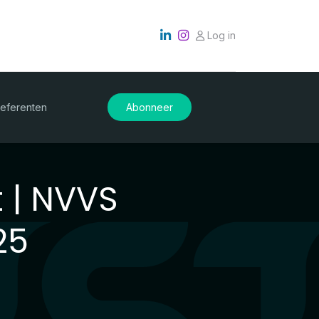
Log in
eferenten
Abonneer
t | NVVS
25