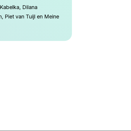
Kabelka, Dilana
 Piet van Tuijl en Meine