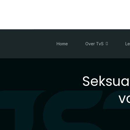
Home
Over TvS
Le
Seksual
v