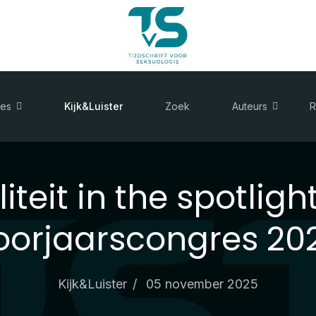
es
Kijk&Luister
Zoek
Auteurs
R
iteit in the spotligh
oorjaarscongres 20
Kijk&Luister
05 november 2025