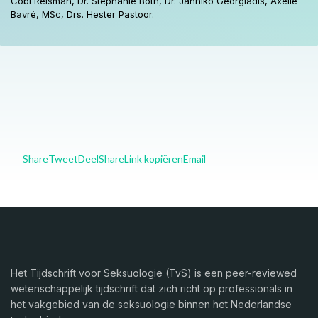
Cobi Reisman, Dr. Stephanie Both, Dr. Janniko Georgiadis, Axelle
Bavré, MSc, Drs. Hester Pastoor.
Share
Tweet
Deel
Share
Link kopiëren
Email
Het Tijdschrift voor Seksuologie (TvS) is een peer-reviewed
wetenschappelijk tijdschrift dat zich richt op professionals in
het vakgebied van de seksuologie binnen het Nederlandse