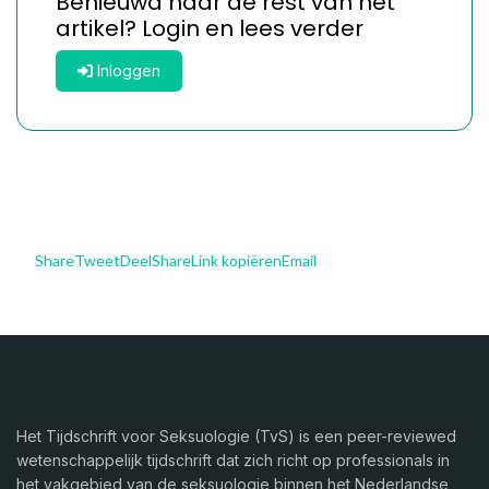
Benieuwd naar de rest van het
artikel? Login en lees verder
Inloggen
Share
Tweet
Deel
Share
Link kopiëren
Email
Het Tijdschrift voor Seksuologie (TvS) is een peer-reviewed
wetenschappelijk tijdschrift dat zich richt op professionals in
het vakgebied van de seksuologie binnen het Nederlandse