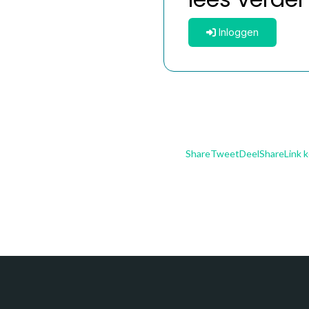
Inloggen
Share
Tweet
Deel
Share
Link 