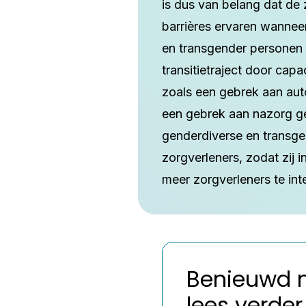
is dus van belang dat de
barrières ervaren wannee
en transgender personen t
transitietraject door cap
zoals een gebrek aan aut
een gebrek aan nazorg ge
genderdiverse en transge
zorgverleners, zodat zij i
meer zorgverleners te int
Benieuwd na
lees verder