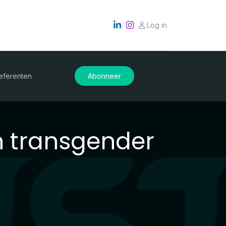
Log in
eferenten
Abonneer
n transgender
g