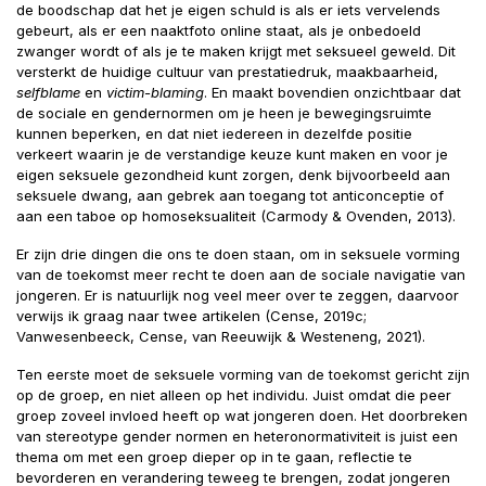
de boodschap dat het je eigen schuld is als er iets vervelends
gebeurt, als er een naaktfoto online staat, als je onbedoeld
zwanger wordt of als je te maken krijgt met seksueel geweld. Dit
versterkt de huidige cultuur van prestatiedruk, maakbaarheid,
selfblame
en
victim-blaming
. En maakt bovendien onzichtbaar dat
de sociale en gendernormen om je heen je bewegingsruimte
kunnen beperken, en dat niet iedereen in dezelfde positie
verkeert waarin je de verstandige keuze kunt maken en voor je
eigen seksuele gezondheid kunt zorgen, denk bijvoorbeeld aan
seksuele dwang, aan gebrek aan toegang tot anticonceptie of
aan een taboe op homoseksualiteit (Carmody & Ovenden, 2013).
Er zijn drie dingen die ons te doen staan, om in seksuele vorming
van de toekomst meer recht te doen aan de sociale navigatie van
jongeren. Er is natuurlijk nog veel meer over te zeggen, daarvoor
verwijs ik graag naar twee artikelen (Cense, 2019c;
Vanwesenbeeck, Cense, van Reeuwijk & Westeneng, 2021).
Ten eerste moet de seksuele vorming van de toekomst gericht zijn
op de groep, en niet alleen op het individu. Juist omdat die peer
groep zoveel invloed heeft op wat jongeren doen. Het doorbreken
van stereotype gender normen en heteronormativiteit is juist een
thema om met een groep dieper op in te gaan, reflectie te
bevorderen en verandering teweeg te brengen, zodat jongeren