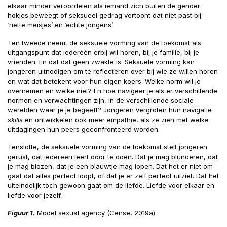
elkaar minder veroordelen als iemand zich buiten de gender
hokjes beweegt of seksueel gedrag vertoont dat niet past bij
‘nette meisjes’ en ‘echte jongens’.
Ten tweede neemt de seksuele vorming van de toekomst als
uitgangspunt dat iederéén erbij wil horen, bij je familie, bij je
vrienden. En dat dat geen zwakte is. Seksuele vorming kan
jongeren uitnodigen om te reflecteren over bij wie ze willen horen
en wat dat betekent voor hun eigen koers. Welke norm wil je
overnemen en welke niet? En hoe navigeer je als er verschillende
normen en verwachtingen zijn, in de verschillende sociale
werelden waar je je begeeft? Jongeren vergroten hun navigatie
skills
en ontwikkelen ook meer empathie, als ze zien met welke
uitdagingen hun peers geconfronteerd worden.
Tenslotte, de seksuele vorming van de toekomst stelt jongeren
gerust, dat iedereen leert door te doen. Dat je mag blunderen, dat
je mag blozen, dat je een blauwtje mag lopen. Dat het er niet om
gaat dat alles perfect loopt, of dat je er zelf perfect uitziet. Dat het
uiteindelijk toch gewoon gaat om de liefde. Liefde voor elkaar en
liefde voor jezelf.
Figuur 1.
Model sexual agency (Cense, 2019a)