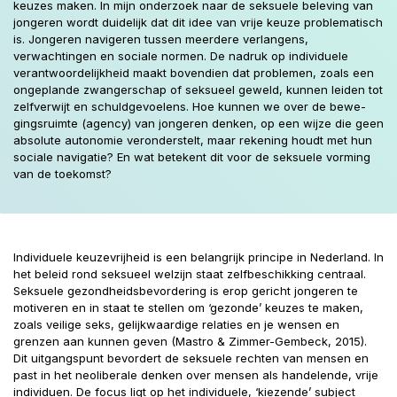
keuzes maken. In mijn onderzoek naar de seksuele beleving van
jongeren wordt duidelijk dat dit idee van vrije keuze problematisch
is. Jongeren navigeren tussen meerdere verlangens,
verwachtingen en sociale normen. De nadruk op individuele
verantwoordelijkheid maakt bovendien dat problemen, zoals een
ongeplande zwangerschap of seksueel geweld, kunnen leiden tot
zelfverwijt en schuldgevoelens. Hoe kunnen we over de bewe-
gingsruimte (agency) van jongeren denken, op een wijze die geen
absolute autonomie veronderstelt, maar rekening houdt met hun
sociale navigatie? En wat betekent dit voor de seksuele vorming
van de toekomst?
Individuele keuzevrijheid is een belangrijk principe in Nederland. In
het beleid rond seksueel welzijn staat zelfbeschikking centraal.
Seksuele gezondheidsbevordering is erop gericht jongeren te
motiveren en in staat te stellen om ‘gezonde’ keuzes te maken,
zoals veilige seks, gelijkwaardige relaties en je wensen en
grenzen aan kunnen geven (Mastro & Zimmer-Gembeck, 2015).
Dit uitgangspunt bevordert de seksuele rechten van mensen en
past in het neoliberale denken over mensen als handelende, vrije
individuen. De focus ligt op het individuele, ‘kiezende’ subject