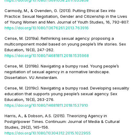
https://doi.org/10.1080/13691058.2011.635808
Carmody, M., & Ovenden, G. (2013). Putting Ethical Sex into
Practice: Sexual Negotiation, Gender and Citizenship in the Lives
of Young Women and Men. Journal of Youth Studies, 16, 792–807.
https://doi.org/10.1080/13676261.2013.763916
Cense, M. (2019a). Rethinking sexual agency: proposing a
multicomponent model based on young people’s life stories. Sex
Education, 19(3), 247-262.
https://doi.org/10.1080/14681811.2018.1535968
Cense, M. (2019b). Navigating a bumpy road. Young people’s
negotiation of sexual agency in a normative landscape.
Dissertation. VU Amsterdam.
Cense, M. (2019c). Navigating a bumpy road. Developing sexuality
education that supports young people’s sexual agency. Sex
Education, 19(3), 263-276.
https://doi.org/10.1080/14681811.2018.1537910
Harris, A., & Dobson, A.S. (2015). Theorizing Agency in
Postgirlpower Times. Continuum: Journal of Media & Cultural
Studies, 29(2), 145–156.
https://doi.org/10.1080/10304312.2015.1022955