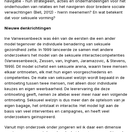
navigatie - hun strategieën, acties en onderhandelingen voor het
onderhouden van relaties en het navigeren door bredere sociale
verwachtingen (Bell, 2012) - hierin meenemen? En wat betekent
dat voor seksuele vorming?
Nieuwe denkrichtingen
Ine Vanwesenbeeck was één van de eersten die een ander
model tegenover de individuele benadering van seksuele
gezondheid zette. In 1999 lanceerde ze samen met andere
onderzoekers het model van de seksuele interactiecompetenties
(Vanwesenbeeck, Zessen, van, Ingham, Jaramazovic, & Stevens,
1999). Dit model schetst een seksuele arena, waarin twee mensen
elkaar ontmoeten, elk met hun eigen voorgeschiedenis en
competenties. De mate van seksueel welzijn wordt bepaald in de
ontmoeting tussen twee mensen, niet alleen door individuele
keuzes en eigen weerbaarheid. De leerervaring die deze
ontmoeting geeft, nemen ze allebei weer meer naar een volgende
ontmoeting. Seksueel welzijn is dus meer dan de optelsom van je
eigen bagage, het ontstaat in interactie. Het model ligt aan de
basis van veel interventies en campagnes, en heeft veel
onderzoekers geïnspireerd.
Vanuit mijn onderzoek onder jongeren wil ik daar een dimensie