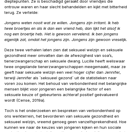
dieptepunten. Ze is beschadigd geraakt door vriendjes die
ontrouw waren en haar slecht behandelden en kijkt met bitterheid
terug. Ze vertelde:
Jongens weten nooit wat ze willen. Jongens zijn irritant. Ik heb
twee broertjes en als ik dan een vriend heb, dan lijkt het alsof ik
nog een broertje heb. Het is gewoon vervelend. Ik ben jongens
eigenlijk zat, omdat het jongens zijn. Jongens zijn gewoon vreselijk.
Deze twee verhalen laten zien dat seksueel welzijn en seksuele
gezondheid meer omvatten dan de afwezigheid van soa’s,
tienerzwangerschap en seksuele dwang. Lucille heeft weliswaar
twee ongeplande tienerzwangerschappen meegemaakt, maar ze
geeft haar seksuele welzijn een veel hoger cijfer dan Jennifer,
terwijl Jennifer als ´seksueel gezond´ uit de statistieken naar
voren zou komen. Het behoud van verbondenheid met belangrijke
mensen blijkt voor jongeren een belangrijke factor of een
seksuele keuze of gebeurtenis achteraf positief geëvalueerd
wordt (Cense, 2019a).
Toch is het onderzoeken en bespreken van verbondenheid op
ons werkterrein, het bevorderen van seksuele gezondheid en
seksueel welzijn, vreemd genoeg geen vanzelfsprekendheid. Hoe
kunnen we naar de keuzes van jongeren kijken en hun sociale