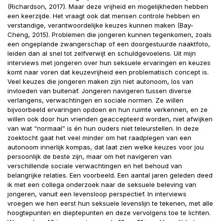
(Richardson, 2017). Maar deze vrijheid en mogelijkheden hebben
een keerzijde. Het vraagt ook dat mensen controle hebben en
verstandige, verantwoordelijke keuzes kunnen maken (Bay-
Cheng, 2015). Problemen die jongeren kunnen tegenkomen, zoals
een ongeplande zwangerschap of een doorgestuurde naaktfoto,
leiden dan al snel tot zelfverwijt en schuldgevoelens. Uit mijn
interviews met jongeren over hun seksuele ervaringen en keuzes
komt naar voren dat keuzevrijheid een problematisch concept is.
Veel keuzes die jongeren maken zijn niet autonoom, los van
invloeden van buitenaf. Jongeren navigeren tussen diverse
verlangens, verwachtingen en sociale normen. Ze willen
bijvoorbeeld ervaringen opdoen en hun ruimte verkennen, en ze
willen ook door hun vrienden geaccepteerd worden, niet afwijken
van wat “normaal” is én hun ouders niet teleurstellen. In deze
zoektocht gaat het veel minder om het raadplegen van een
autonoom innerlijk kompas, dat laat zien welke keuzes voor jou
persoonlijk de beste zijn, maar om het navigeren van
verschillende sociale verwachtingen en het behoud van
belangrijke relaties. Een voorbeeld. Een aantal jaren geleden deed
ik met een collega onderzoek naar de seksuele beleving van
jongeren, vanuit een levensloop perspectief. In interviews
vroegen we hen eerst hun seksuele levenslijn te tekenen, met alle
hoogtepunten en dieptepunten en deze vervolgens toe te lichten.