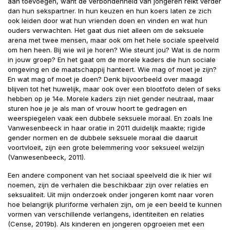
aan toevoegen, want de verbondenheid van jongeren reikt verder
dan hun sekspartner. In hun keuzen en hun koers laten ze zich
ook leiden door wat hun vrienden doen en vinden en wat hun
ouders verwachten. Het gaat dus niet alleen om de seksuele
arena met twee mensen, maar ook om het hele sociale speelveld
om hen heen. Bij wie wil je horen? Wie steunt jou? Wat is de norm
in jouw groep? En het gaat om de morele kaders die hun sociale
omgeving en de maatschappij hanteert. Wie mag of moet je zijn?
En wat mag of moet je doen? Denk bijvoorbeeld over maagd
blijven tot het huwelijk, maar ook over een blootfoto delen of seks
hebben op je 14e. Morele kaders zijn niet gender neutraal, maar
sturen hoe je je als man of vrouw hoort te gedragen en
weerspiegelen vaak een dubbele seksuele moraal. En zoals Ine
Vanwesenbeeck in haar oratie in 2011 duidelijk maakte; rigide
gender normen en de dubbele seksuele moraal die daaruit
voortvloeit, zijn een grote belemmering voor seksueel welzijn
(Vanwesenbeeck, 2011).
Een andere component van het sociaal speelveld die ik hier wil
noemen, zijn de verhalen die beschikbaar zijn over relaties en
seksualiteit. Uit mijn onderzoek onder jongeren komt naar voren
hoe belangrijk pluriforme verhalen zijn, om je een beeld te kunnen
vormen van verschillende verlangens, identiteiten en relaties
(Cense, 2019b). Als kinderen en jongeren opgroeien met een