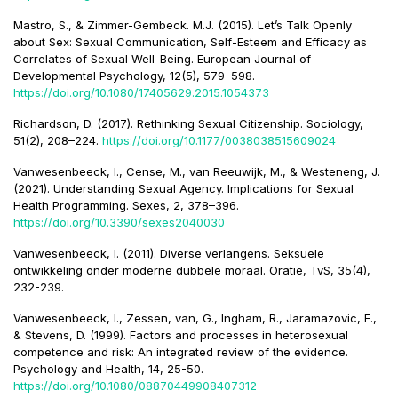
Mastro, S., & Zimmer-Gembeck. M.J. (2015). Let’s Talk Openly
about Sex: Sexual Communication, Self-Esteem and Efficacy as
Correlates of Sexual Well-Being. European Journal of
Developmental Psychology, 12(5), 579–598.
https://doi.org/10.1080/17405629.2015.1054373
Richardson, D. (2017). Rethinking Sexual Citizenship. Sociology,
51(2), 208–224.
https://doi.org/10.1177/0038038515609024
Vanwesenbeeck, I., Cense, M., van Reeuwijk, M., & Westeneng, J.
(2021). Understanding Sexual Agency. Implications for Sexual
Health Programming. Sexes, 2, 378–396.
https://doi.org/10.3390/sexes2040030
Vanwesenbeeck, I. (2011). Diverse verlangens. Seksuele
ontwikkeling onder moderne dubbele moraal. Oratie, TvS, 35(4),
232-239.
Vanwesenbeeck, I., Zessen, van, G., Ingham, R., Jaramazovic, E.,
& Stevens, D. (1999). Factors and processes in heterosexual
competence and risk: An integrated review of the evidence.
Psychology and Health, 14, 25-50.
https://doi.org/10.1080/08870449908407312