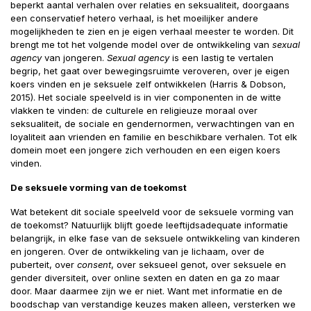
beperkt aantal verhalen over relaties en seksualiteit, doorgaans
een conservatief hetero verhaal, is het moeilijker andere
mogelijkheden te zien en je eigen verhaal meester te worden. Dit
brengt me tot het volgende model over de ontwikkeling van
sexual
agency
van jongeren.
Sexual agency
is een lastig te vertalen
begrip, het gaat over bewegingsruimte veroveren, over je eigen
koers vinden en je seksuele zelf ontwikkelen (Harris & Dobson,
2015). Het sociale speelveld is in vier componenten in de witte
vlakken te vinden: de culturele en religieuze moraal over
seksualiteit, de sociale en gendernormen, verwachtingen van en
loyaliteit aan vrienden en familie en beschikbare verhalen. Tot elk
domein moet een jongere zich verhouden en een eigen koers
vinden.
De seksuele vorming van de toekomst
Wat betekent dit sociale speelveld voor de seksuele vorming van
de toekomst? Natuurlijk blijft goede leeftijdsadequate informatie
belangrijk, in elke fase van de seksuele ontwikkeling van kinderen
en jongeren. Over de ontwikkeling van je lichaam, over de
puberteit, over
consent
, over seksueel genot, over seksuele en
gender diversiteit, over online sexten en daten en ga zo maar
door. Maar daarmee zijn we er niet. Want met informatie en de
boodschap van verstandige keuzes maken alleen, versterken we