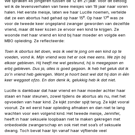
We spraken 46 jongeren tussen de 12 en 21 jaar. Voor dit betoog
wil ik de levensverhalen van twee meisjes van 19 jaar naar voren
halen. Het eerste meisje, laten we haar Lucille noemen, vertelde
e
e
dat ze een abortus had gehad op haar 15
. Op haar 17
was ze
voor de tweede keer ongepland zwanger geworden van dezelfde
vriend, maar dit keer kozen ze ervoor een kind te krijgen. Ze
woonde met haar vriend en kind bij haar moeder en volgde een
MBO opleiding. Ze reflecteerde:
Toen ik abortus liet doen, was ik veel te jong om een kind op te
voeden, vond ik. Mijn vriend was het er ook mee eens. We zijn bij
elkaar gebleven. Hij heeft me wel gesteund, hij is meegegaan en
erbij gebleven. Dus ja, alles is goed gegaan. Ik heb het geluk dat ik
zo’n vriend heb gekregen. Want je hoort best wel dat hij dan in één
keer weggaat ofzo. En dan denk ik, gelukkig heb ik dat niet.
Lucille is dankbaar dat haar vriend en haar moeder achter haar
staan en haar steunen, zowel tijdens de abortus als nu, met het
opvoeden van haar kind. Ze kijkt zonder spijt terug. Ze kijkt vooral
vooruit. Ze wil eerst haar opleiding afmaken en dan niet te lang
wachten voor een volgend kind. Het tweede meisje, Jennifer,
heeft in haar seksuele loopbaan niet te maken gekregen met
onbedoelde zwangerschap en ook niet met soa’s of seksuele
dwang. Toch bevat haar lijn vanaf haar vijftiende veel